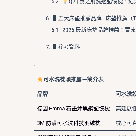
Q2 | 我之前洗過記憶枕，
▋五大床墊推薦品牌 | 床墊推薦（Top 5
2026 最新床墊品牌推薦：買
▋參考資料
可水洗枕頭推薦－簡介表
品牌
可水洗
德國 Emma 石墨烯黑鑽記憶枕
高延展
3M 防蹣可水洗科技羽絨枕
枕心可