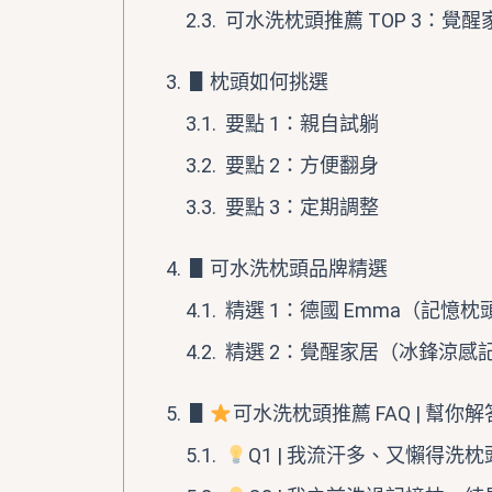
可水洗枕頭推薦 TOP 3：覺
▋枕頭如何挑選
要點 1：親自試躺
要點 2：方便翻身
要點 3：定期調整
▋可水洗枕頭品牌精選
精選 1：德國 Emma（記憶
精選 2：覺醒家居（冰鋒涼感
▋
可水洗枕頭推薦 FAQ | 幫你
Q1 | 我流汗多、又懶得