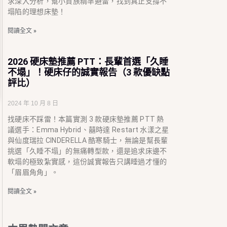
求深入分析，幫小資族精準避雷，找到真正支撐不
塌陷的理想床墊！
閱讀全文 »
2026 硬床墊推薦 PTT：長輩首選「久睡
不塌」！硬床仔的誠實報告（3 款優缺點
評比）
2024 年 10 月 8 日
找硬床不踩雷！本篇實測 3 款硬床墊推薦 PTT 熱
議選手：Emma Hybrid、囍時達 Restart 水漾之星
與仙度瑞拉 CINDERELLA 酷寒騎士，無論是幫長輩
挑選「久睡不塌」的無痛轉型款，還是追求床邊不
軟塌的極致紮實感，這份誠實報告只講睡過才懂的
「眉眉角角」。
閱讀全文 »