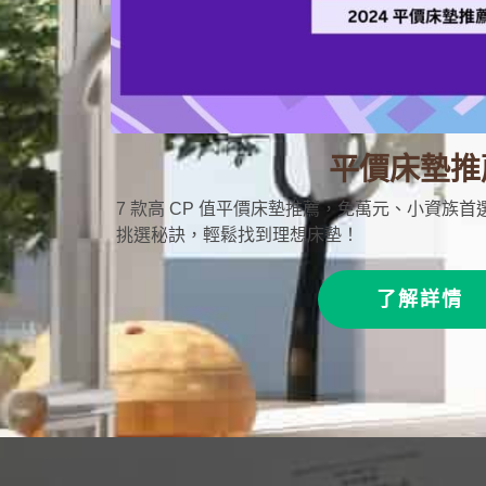
平價床墊推
7 款高 CP 值平價床墊推薦，免萬元、小資族
挑選秘訣，輕鬆找到理想床墊！
了解詳情