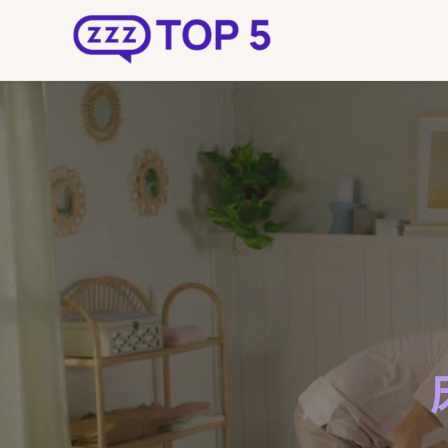
跳
至
主
要
內
容