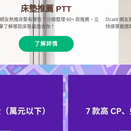
床墊推薦 PTT
T 網友熱推床墊有哪些？分類整理 60+ 款推薦，立
Dcard 網
擊了解哪款床墊最適合你！
快速掌握選
了解詳情