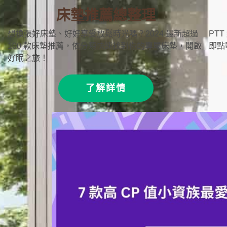
床墊推薦總整理
想換張好床墊、好好享受放鬆時光嗎？2024 最新超過
PT
100 款床墊推薦，依分類快速找到你的專屬床墊，開啟
即點
好眠之旅！
了解詳情