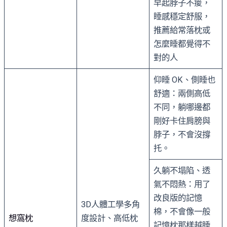
早起脖子不痠，
睡感穩定舒服，
推薦給常落枕或
怎麼睡都覺得不
對的人
仰睡 OK、側睡也
舒適：兩側高低
不同，躺哪邊都
剛好卡住肩膀與
脖子，不會沒撐
托。
久躺不塌陷、透
氣不悶熱：用了
改良版的記憶
3D人體工學多角
棉，不會像一般
想窩枕
度設計、高低枕
記憶枕那樣越睡