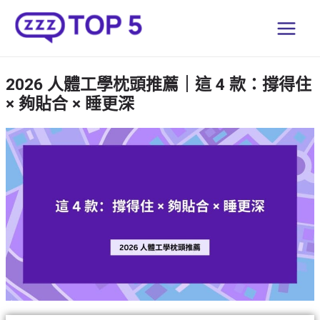
跳
Main
至
Men
主
要
2026 人體工學枕頭推薦｜這 4 款：撐得住
內
× 夠貼合 × 睡更深
容