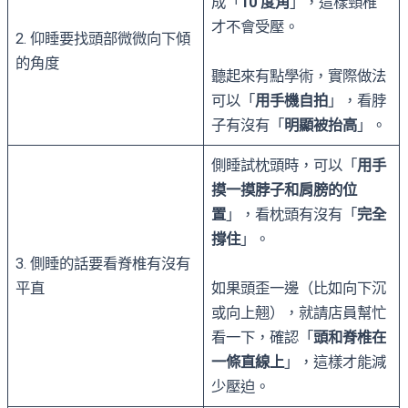
成「
10 度角
」，這樣頸椎
才不會受壓。
2. 仰睡要找頭部微微向下傾
的角度
聽起來有點學術，實際做法
可以「
用手機自拍
」，看脖
子有沒有「
明顯被抬高
」。
側睡試枕頭時，可以「
用手
摸一摸脖子和肩膀的位
置
」，看枕頭有沒有「
完全
撐住
」。
3. 側睡的話要看脊椎有沒有
平直
如果頭歪一邊（比如向下沉
或向上翹），就請店員幫忙
看一下，確認「
頭和脊椎在
一條直線上
」，這樣才能減
少壓迫。