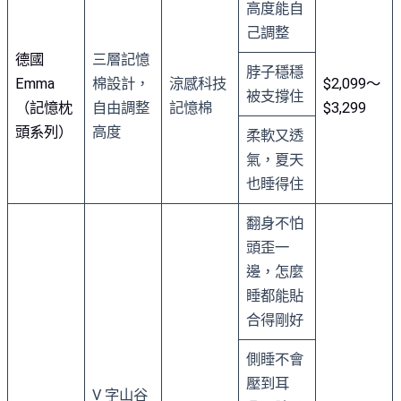
高度能自
己調整
德國
三層記憶
脖子穩穩
Emma
棉設計，
涼感科技
$2,099～
被支撐住
（記憶枕
自由調整
記憶棉
$3,299
頭系列）
高度
柔軟又透
氣，夏天
也睡得住
翻身不怕
頭歪一
邊，怎麼
睡都能貼
合得剛好
側睡不會
壓到耳
V 字山谷