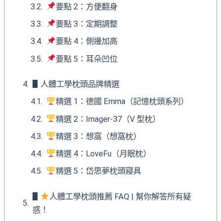
要點 2：方便翻身
要點 3：定期調整
要點 4：側邊加高
要點 5：耳朵凹位
▋人體工學枕頭品牌精選
精選 1：德國 Emma（記憶枕頭系列）
精選 2：Imager-37（V 型枕）
精選 3：想窩（想窩枕）
精選 4：LoveFu（月眠枕）
精選 5：岱思夢枕頭寢具
▋
人體工學枕頭推薦 FAQ | 幫你解答所有疑
惑！