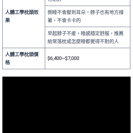
人體工學枕頭效
側睡不會壓到耳朵，脖子也有地方撐
果
著，不會卡卡的
早起脖子不痠，睡感穩定舒服，推薦
給常落枕或怎麼睡都覺得不對的人
人體工學枕頭價
$6,400~$7,000
格