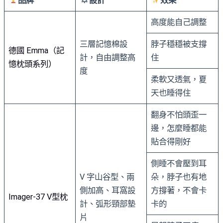
品牌
設計
效果
高度能自己調整
三層記憶棉設
脖子穩穩被支撐
德國 Emma
（記
計，自由調整高
住
憶枕頭系列）
度
柔軟又透氣，夏
天也睡得住
翻身不怕頭歪一
邊，怎麼睡都能
貼合得剛好
側睡不會壓到耳
V 字山谷型、兩
朵，脖子也有地
側加高、耳窩設
方撐著，不會卡
Imager-37 V型枕
計、弧形頸部墊
卡的
片