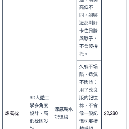
高低不
同，躺哪
邊都剛好
卡住肩膀
與脖子，
不會沒撐
托。
久躺不塌
陷、透氣
不悶熱：
用了改良
3D人體工
版的記憶
學多角度
棉，不會
涼感親水
想窩枕
設計、高
像一般記
$2,280
記憶棉
低枕區設
憶枕那樣
計
越睡越