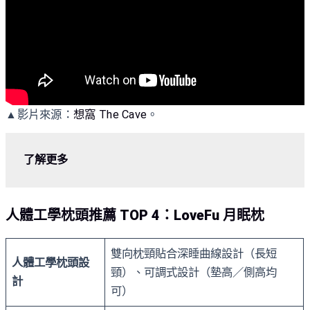
▲影片來源：
想窩 The Cave
。
了解更多
人體工學枕頭推薦 TOP 4：LoveFu 月眠枕
雙向枕頸貼合深睡曲線設計（長短
人體工學枕頭設
頸）、可調式設計（墊高／側高均
計
可）