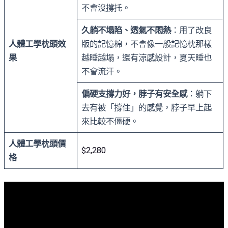
不會沒撐托。
久躺不塌陷、透氣不悶熱
：用了改良
人體工學枕頭效
版的記憶棉，不會像一般記憶枕那樣
果
越睡越塌，還有涼感設計，夏天睡也
不會流汗。
偏硬支撐力好，脖子有安全感
：躺下
去有被「撐住」的感覺，脖子早上起
來比較不僵硬。
人體工學枕頭價
$2,280
格