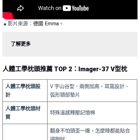
▲影片來源：
德國 Emma
。
了解更多
人體工學枕頭推薦 TOP 2：Imager-37 V型枕
人體工學枕頭設
V 字山谷型、兩側加高、耳窩設計、
計
弧形頸部墊片
人體工學枕頭材
特殊溫感釋壓記憶棉
質
翻身不怕頭歪一邊，怎麼睡都能貼合
得剛好