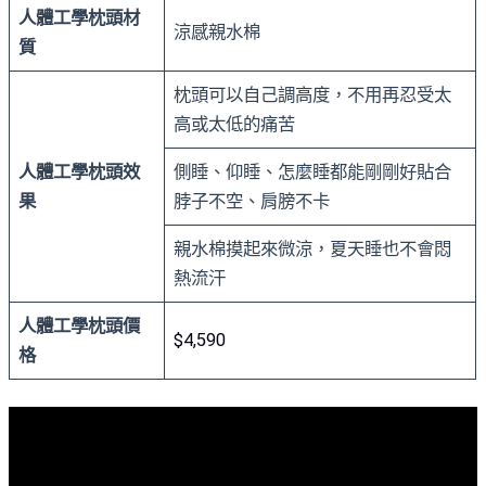
人體工學枕頭材
涼感親水棉
質
枕頭可以自己調高度，不用再忍受太
高或太低的痛苦
人體工學枕頭效
側睡、仰睡、怎麼睡都能剛剛好貼合
果
脖子不空、肩膀不卡
親水棉摸起來微涼，夏天睡也不會悶
熱流汗
人體工學枕頭價
$4,590
格