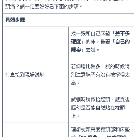
頭痛？請一定要好好看下面的步驟。
具體步驟
找一張和自己床墊「
差不多
硬度
」的床，帶著「
自己的
睡姿
」去試。
若仰睡比較多，試的時候特
1. 直接到現場試躺
別注意脖子有沒有被撐得太
高。
試躺時稍微抬起頭，感覺後
腦勺是否能自然貼在枕頭
上。
理想枕頭高度讓頭部和床墊