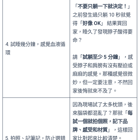
「
不要只躺一下就決定！
」
之前發生過只躺 10 秒就覺
得「
好像 OK
」 結果買回
家，睡久了發現脖子酸得要
命？
4. 試睡幾分鐘，感覺血液循
環
請「
試躺至少 5 分鐘
」，感
受脖子和肩膀有沒有壓迫或
麻麻的感覺。那種感覺很微
妙，但一定要注意，不然回
家後悔就來不及了。
因為現場試了太多枕頭，後
來腦袋都混亂了？那就「
每
試一個就拍個照，記下品
牌、感受和材質
」，這樣回
5. 拍照、記筆記，防止選錯
家比對起來比較清楚。