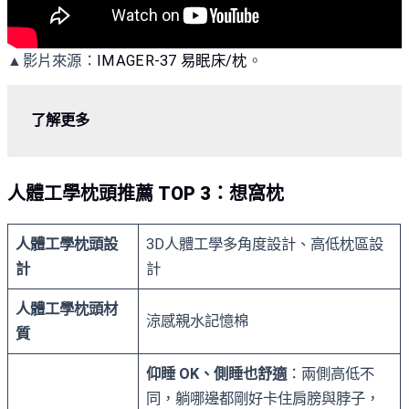
▲影片來源：
IMAGER-37 易眠床/枕
。
了解更多
人體工學枕頭推薦 TOP 3：想窩枕
人體工學枕頭設
3D人體工學多角度設計、高低枕區設
計
計
人體工學枕頭材
涼感親水記憶棉
質
仰睡 OK、側睡也舒適
：兩側高低不
同，躺哪邊都剛好卡住肩膀與脖子，