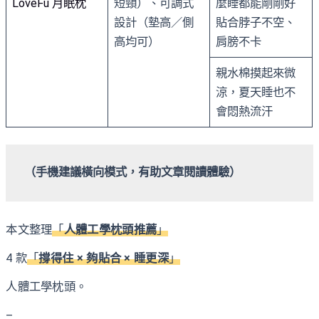
LoveFu 月眠枕
短頸）、可調式
麼睡都能剛剛好
設計（墊高／側
貼合脖子不空、
高均可）
肩膀不卡
親水棉摸起來微
涼，夏天睡也不
會悶熱流汗
（手機建議橫向模式，有助文章閱讀體驗）
本文整理
「
人體工學枕頭推薦
」
4 款
「
撐得住 × 夠貼合 × 睡更深
」
人體工學枕頭。
–