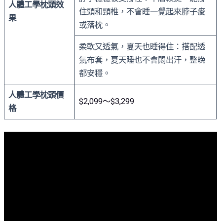
人體工學枕頭效
住頭和頸椎，不會睡一覺起來脖子痠
果
或落枕。
柔軟又透氣，夏天也睡得住：搭配透
氣布套，夏天睡也不會悶出汗，整晚
都安穩。
人體工學枕頭價
$2,099～$3,299
格