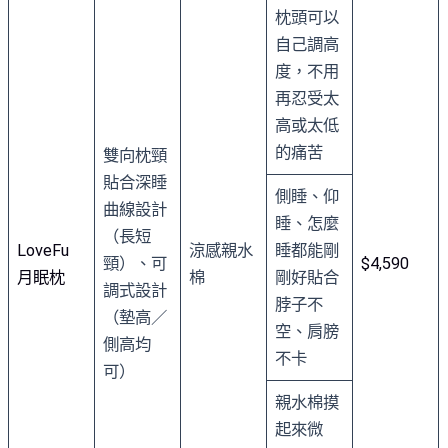
枕頭可以
自己調高
度，不用
再忍受太
高或太低
的痛苦
雙向枕頸
貼合深睡
側睡、仰
曲線設計
睡、怎麼
（長短
LoveFu
涼感親水
睡都能剛
頸）、可
$4,590
月眠枕
棉
剛好貼合
調式設計
脖子不
（墊高／
空、肩膀
側高均
不卡
可）
親水棉摸
起來微