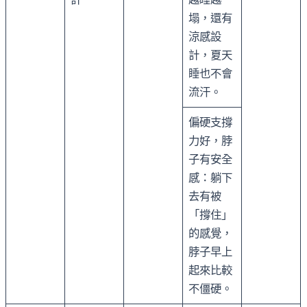
塌，還有
涼感設
計，夏天
睡也不會
流汗。
偏硬支撐
力好，脖
子有安全
感：躺下
去有被
「撐住」
的感覺，
脖子早上
起來比較
不僵硬。