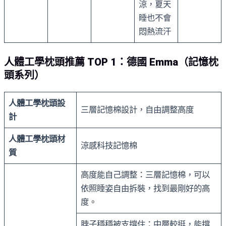
涼，夏天
睡也不會
悶熱流汗
人體工學枕頭推薦 TOP 1：德國 Emma（記憶枕
頭系列）
人體工學枕頭設
三層記憶棉設計，自由調整高度
計
人體工學枕頭材
涼感科技記憶棉
質
高度能自己調整：三層記憶棉，可以
依照睡姿自由拆裝，找到最剛好的高
度。
脖子穩穩被支撐住：中層較挺，能撐