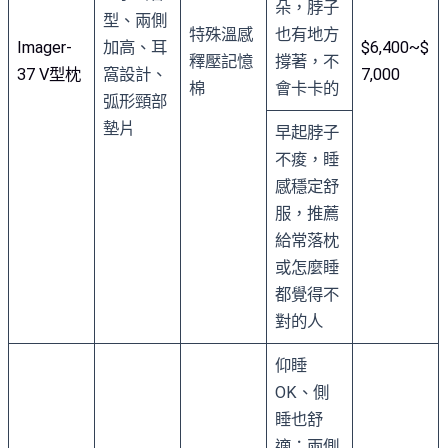
朵，脖子
型、兩側
特殊溫感
也有地方
Imager-
加高、耳
$6,400~$
釋壓記憶
撐著，不
37 V型枕
窩設計、
7,000
棉
會卡卡的
弧形頸部
墊片
早起脖子
不痠，睡
感穩定舒
服，推薦
給常落枕
或怎麼睡
都覺得不
對的人
仰睡
OK、側
睡也舒
適：兩側