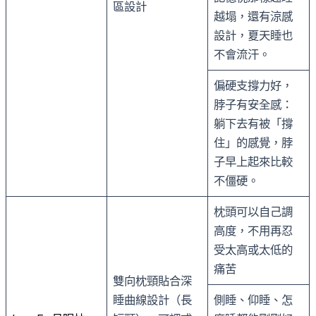
區設計
越塌，還有涼感
設計，夏天睡也
不會流汗。
偏硬支撐力好，
脖子有安全感：
躺下去有被「撐
住」的感覺，脖
子早上起來比較
不僵硬。
枕頭可以自己調
高度，不用再忍
受太高或太低的
痛苦
雙向枕頸貼合深
睡曲線設計（長
側睡、仰睡、怎